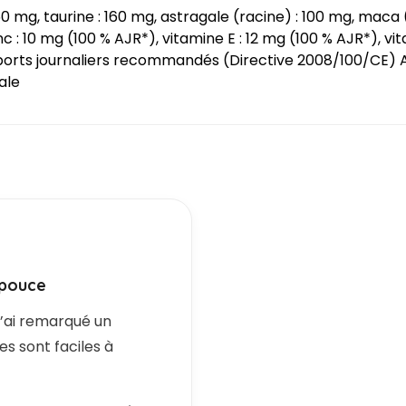
160 mg, taurine : 160 mg, astragale (racine) : 100 mg, maca 
nc : 10 mg (100 % AJR*), vitamine E : 12 mg (100 % AJR*), vi
pports journaliers recommandés (Directive 2008/100/CE) A
ale
 pouce
j’ai remarqué un
les sont faciles à