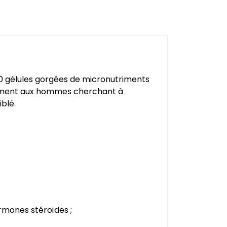
0 gélules gorgées de micronutriments
iquement aux hommes cherchant à
iblé.
rmones stéroïdes ;