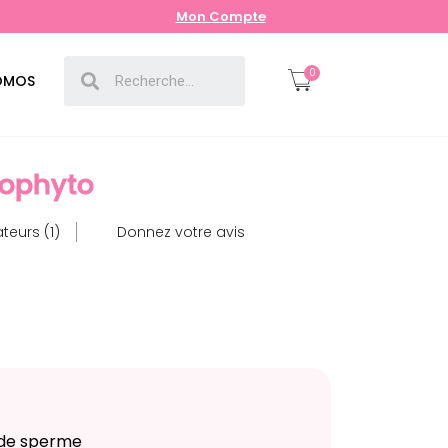
Mon Compte
0
OMOS
bophyto
sateurs (1)
Donnez votre avis
é de sperme