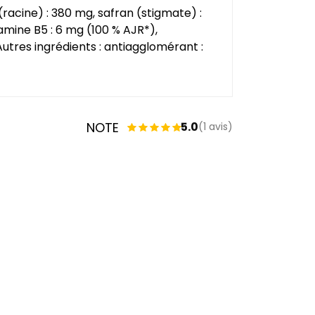
(racine) : 380 mg, safran (stigmate) :
tamine B5 : 6 mg (100 % AJR*),
utres ingrédients : antiagglomérant :
NOTE
5.0
(1 avis)