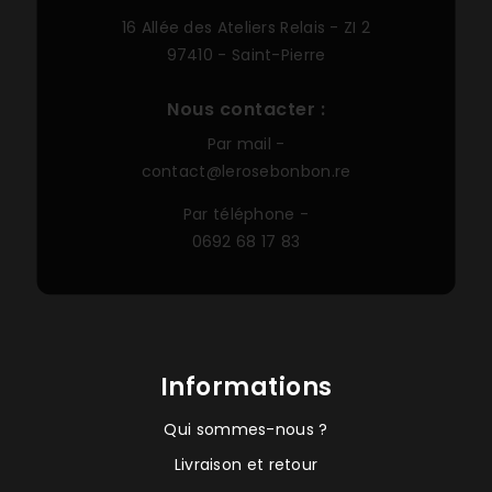
16 Allée des Ateliers Relais -
ZI 2
97410 - Saint-Pierre
Nous contacter :
Par mail -
contact@lerosebonbon.re
Par téléphone -
0692 68 17 83
Informations
Qui sommes-nous ?
Livraison et retour