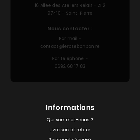
16 Allée des Ateliers Relais -
ZI 2
97410 - Saint-Pierre
Nous contacter :
Par mail -
contact@lerosebonbon.re
Par téléphone -
0692 68 17 83
Informations
Qui sommes-nous ?
Livraison et retour
Paiement sécurisé