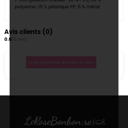
polyester, 15 % plastique PP, 5 % métal
Avis clients (0)
0.0
(0 avis)
Soyez le premier à écrire un avis !