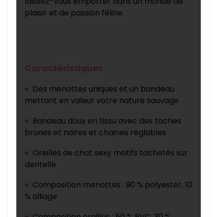
laissez-vous emporter dans un monde de
plaisir et de passion féline.
.
Caractéristiques
Des menottes uniques et un bandeau
mettant en valeur votre nature sauvage
Bandeau doux en tissu avec des taches
brunes et noires et chaines réglables
Oreilles de chat sexy motifs tachetés sur
dentelle
Composition menottes : 90 % polyester, 10
% alliage
Composition oreilles : 50 % PVC, 30 %