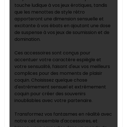
touche ludique à vos jeux érotiques, tandis
que les menottes de style rétro
apporteront une dimension sensuelle et
excitante à vos ébats en ajoutant une dose
de suspense à vos jeux de soumission et de
domination.
Ces accessoires sont conçus pour
accentuer votre caractère espiègle et
votre sensualité, faisant d'eux vos meilleurs
complices pour des moments de plaisir
coquin. Choisissez quelque chose
d'extrêmement sensuel et extrêmement
coquin pour créer des souvenirs
inoubliables avec votre partenaire.
Transformez vos fantasmes en réalité avec
notre cet ensemble d'accessoires, et