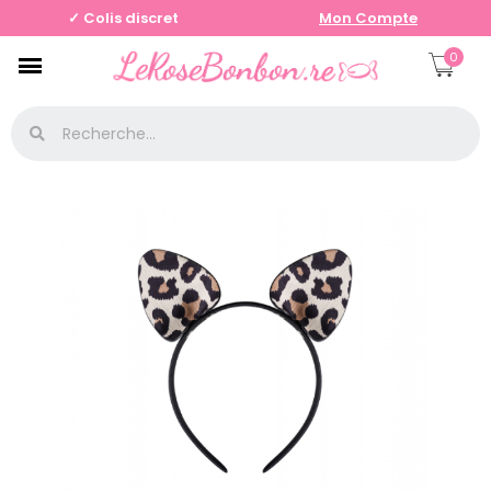
✓ Colis discret
Mon Compte
0