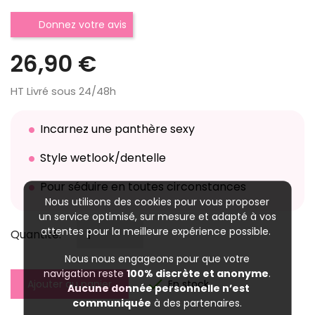
Donnez votre avis
26,90 €
HT
Livré sous 24/48h
Incarnez une panthère sexy
Style wetlook/dentelle
Pour séduire en toutes circonstances
Nous utilisons des cookies pour vous proposer
un service optimisé, sur mesure et adapté à vos
attentes pour la meilleure expérience possible.
Quantité:
Nous nous engageons pour que votre
navigation reste
100% discrète et anonyme
.

En stock
Ajouter au panier
Aucune donnée personnelle n’est
communiquée
à des partenaires.